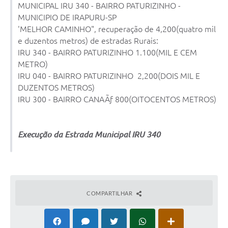
MUNICIPAL IRU 340 - BAIRRO PATURIZINHO -
Obras
MUNICIPIO DE IRAPURU-SP
'MELHOR CAMINHO", recuperação de 4,200(quatro mil
Galeria de Vídeos
e duzentos metros) de estradas Rurais:
IRU 340 - BAIRRO PATURIZINHO 1.100(MIL E CEM
Secretarias
METRO)
Projetos
IRU 040 - BAIRRO PATURIZINHO 2,200(DOIS MIL E
DUZENTOS METROS)
Contas Públicas
IRU 300 - BAIRRO CANAÃƒ 800(OITOCENTOS METROS)
Editais
Execução da Estrada Municipal IRU 340
Links
Serviços Online
Telefones Úteis
COMPARTILHAR
A Prefeitura
Enquete