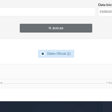
Data Inic
BUSCAR
Diário Oficial (1)
..................................................................................................................