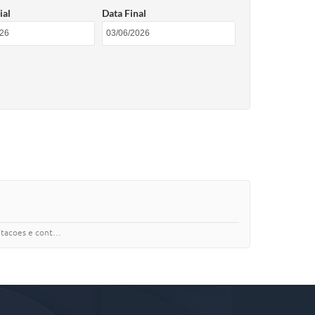
ial
Data Final
. 1 licitacoes e cont…