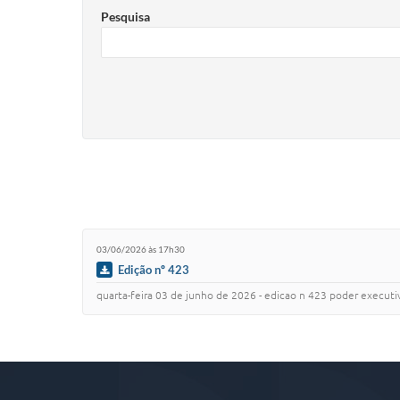
Pesquisa
03/06/2026 às 17h30
Edição nº 423
quarta-feira 03 de junho de 2026 - edicao n 423 poder executivo .....................