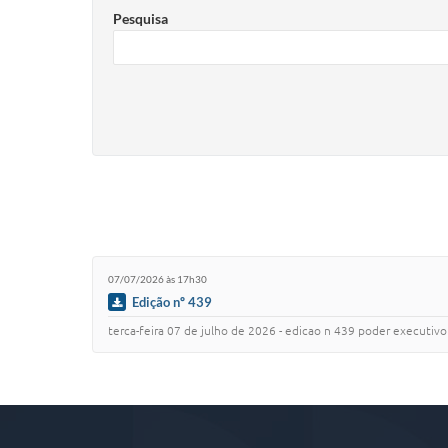
Pesquisa
07/07/2026 às 17h30
Edição nº 439
terca-feira 07 de julho de 2026 - edicao n 439 poder executivo .........................