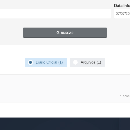
Data Inic
BUSCAR
Diário Oficial (1)
Arquivos (1)
............................................................................................................... 1 at