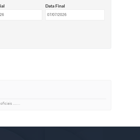
ial
Data Final
os oficiais ....…