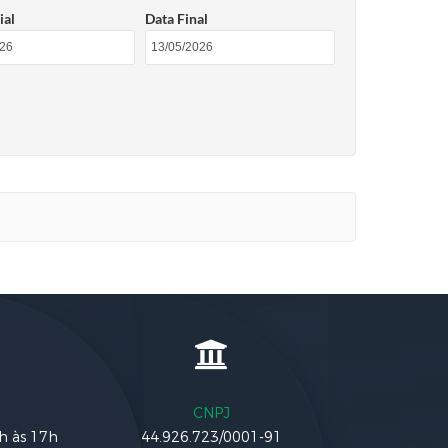
ial
Data Final
CNPJ
3h às 17h
44.926.723/0001-91