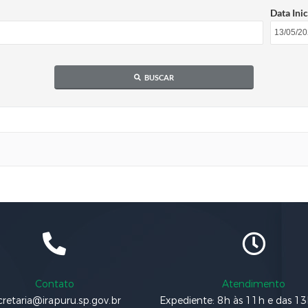
Data Inic
BUSCAR
Contato
Atendimento
cretaria@irapuru.sp.gov.br
Expediente: 8h às 11h e das 1