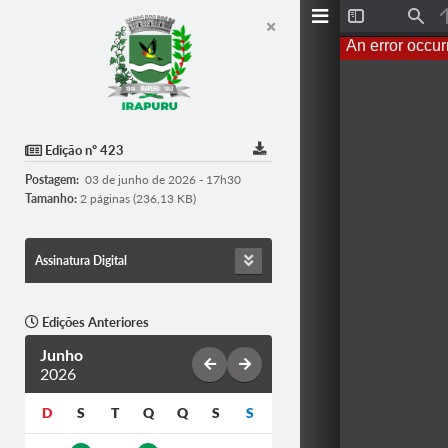
T
F
o
i
An error occur
g
n
g
d
l
e
S
i
d
Edição nº 423
e
b
Postagem:
03 de junho de 2026 - 17h30
a
r
Tamanho:
2 páginas (236,13 KB)
Assinatura Digital
Edições Anteriores
Junho
2026
D
S
T
Q
Q
S
S