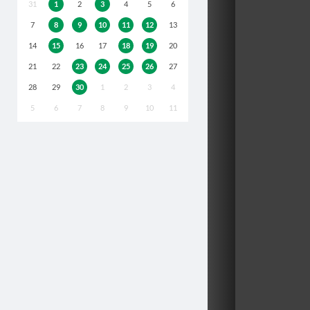
31
1
2
3
4
5
6
7
8
9
10
11
12
13
14
15
16
17
18
19
20
21
22
23
24
25
26
27
28
29
30
1
2
3
4
5
6
7
8
9
10
11