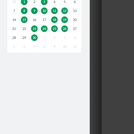
31
1
2
3
4
5
6
7
8
9
10
11
12
13
14
15
16
17
18
19
20
21
22
23
24
25
26
27
28
29
30
1
2
3
4
5
6
7
8
9
10
11