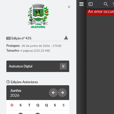
T
F
o
i
An error occur
g
n
g
d
l
e
S
i
d
Edição nº 435
e
b
Postagem:
30 de junho de 2026 - 17h30
a
r
Tamanho:
4 páginas (252,23 KB)
Assinatura Digital
Edições Anteriores
Junho
2026
D
S
T
Q
Q
S
S