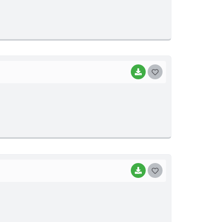
S
T
E
I
BAIXAR
G
O
S
T
E
I
BAIXAR
G
O
S
T