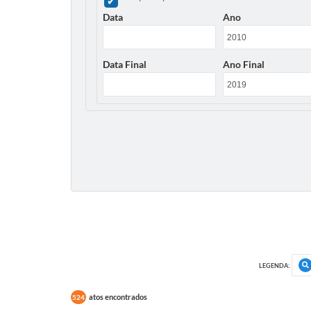
Data
Ano
Data Final
Ano Final
LEGENDA:
atos encontrados
524