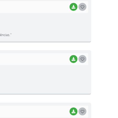
BAIXAR
G
O
S
T
ências."
E
I
BAIXAR
G
O
S
T
E
I
BAIXAR
G