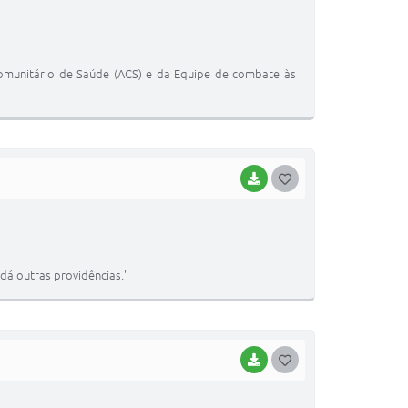
O
S
T
 Comunitário de Saúde (ACS) e da Equipe de combate às
E
I
BAIXAR
G
O
S
T
á outras providências."
E
I
BAIXAR
G
O