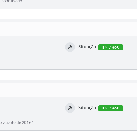
l concursado"
Situação:
EM VIGOR
Situação:
EM VIGOR
 vigente de 2019."