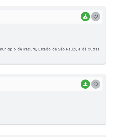
BAIXAR
G
O
S
T
unicípio de Irapuru, Estado de São Paulo, e dá outras
E
I
BAIXAR
G
O
S
T
E
I