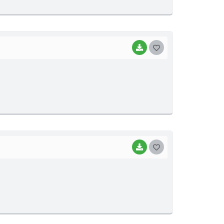
E
I
BAIXAR
G
O
S
T
E
I
BAIXAR
G
O
S
T
E