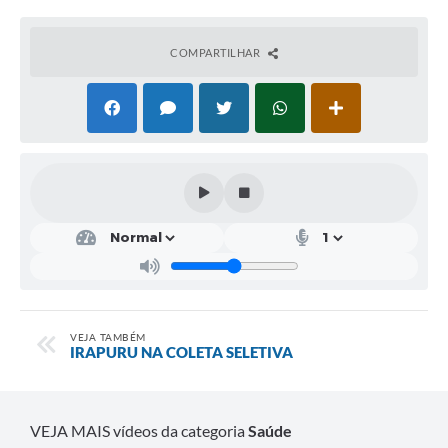
Obras
COMPARTILHAR
Galeria de Vídeos
Secretarias
Projetos
Contas Públicas
Editais
Links
Serviços Online
VEJA TAMBÉM
Telefones Úteis
IRAPURU NA COLETA SELETIVA
A Prefeitura
Enquete
VEJA MAIS vídeos da categoria
Saúde