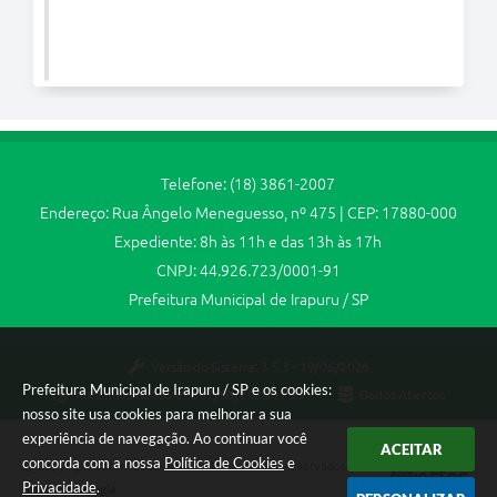
Telefone: (18) 3861-2007
Endereço: Rua Ângelo Meneguesso, nº 475 | CEP: 17880-000
Expediente: 8h às 11h e das 13h às 17h
CNPJ: 44.926.723/0001-91
Prefeitura Municipal de Irapuru / SP
Versão do Sistema:
3.5.3 - 19/06/2026
Prefeitura Municipal de Irapuru / SP e os cookies:
Portal atualizado em:
07/08/2026 17:39
Dados Abertos
nosso site usa cookies para melhorar a sua
experiência de navegação. Ao continuar você
ACEITAR
concorda com a nossa
Política de Cookies
e
Copyright Instar - 2006-2026. Todos os direitos reservados -
Privacidade
.
Instar Tecnologia