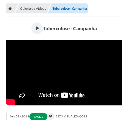
ADMINISTRAÇÃO
Galeria de Vídeos
Tuberculose - Campanha
Multimídia
Legislação
Tuberculose - Campanha
Transparência
ATENDIMENTO
Contratos
Ouvidoria
Audiências Públicas
Arquivos para Download
Carta de Serviços
Notícias
06/03/2018
2273 VISUALIZAÇÕES
SAÚDE
Turismo