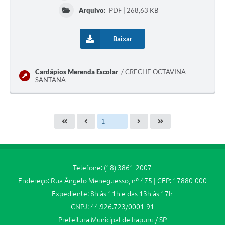
Arquivo:
PDF | 268,63 KB
Baixar
Cardápios Merenda Escolar
CRECHE OCTAVINA
SANTANA
Telefone: (18) 3861-2007
Endereço: Rua Ângelo Meneguesso, nº 475 | CEP: 17880-000
Expediente: 8h às 11h e das 13h às 17h
CNPJ: 44.926.723/0001-91
Prefeitura Municipal de Irapuru / SP