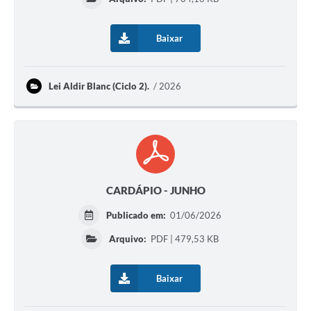
Obras
Baixar
Galeria de Vídeos
Secretarias
Lei Aldir Blanc (Ciclo 2).
2026
Projetos
Contas Públicas
Editais
Links
CARDÁPIO - JUNHO
Serviços Online
Publicado em:
01/06/2026
Telefones Úteis
Arquivo:
PDF | 479,53 KB
A Prefeitura
Baixar
Enquete