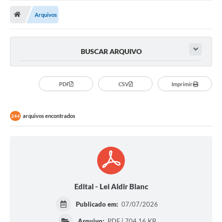
ADMINISTRAÇÃO
Arquivos
Multimídia
Legislação
BUSCAR ARQUIVO
Transparência
ATENDIMENTO
PDF
CSV
Imprimir
Contratos
arquivos encontrados
244
Ouvidoria
Audiências Públicas
Arquivos para Download
Carta de Serviços
Edital - Lei Aldir Blanc
Notícias
Publicado em:
07/07/2026
Turismo
Arquivo:
PDF | 704,16 KB