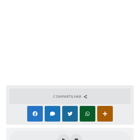
Obras
Galeria de Vídeos
Secretarias
Projetos
Contas Públicas
Editais
Links
Serviços Online
COMPARTILHAR
Telefones Úteis
A Prefeitura
Enquete