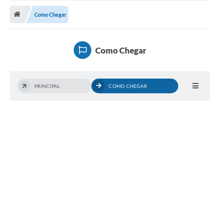
ADMINISTRAÇÃO
Como Chegar
Multimídia
Legislação
Como Chegar
Transparência
ATENDIMENTO
PRINCIPAL
COMO CHEGAR
Contratos
Ouvidoria
Audiências Públicas
Arquivos para Download
Carta de Serviços
Notícias
Turismo