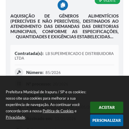
VIGENTE
AQUISIÇÃO DE GÊNEROS ALIMENTÍCIOS
(PERECÍVEIS E NÃO PERECÍVEIS), DESTINADOS AO
ATENDIMENTO DAS DEMANDAS DAS DIRETORIAS
MUNICIPAIS, CONFORME AS ESPECIFICAÇÕES,
QUANTIDADES E EXIGÊNCIAS ESTABELECIDAS...
Contratada(s):
LB SUPERMERCADO E DISTRIBUIDORA
LTDA
Número:
85/2026
Nº processo:
20/2026
Prefeitura Municipal de Irapuru / SP e os cookies:
Valor:
R$ 49.537,10
nosso site usa cookies para melhorar a sua
experiência de navegação. Ao continuar você
Vigência:
12/05/2026
12/05/2027
ACEITAR
concorda com a nossa
Política de Cookies
e
Privacidade
.
Assinado em:
12/05/2026
PERSONALIZAR