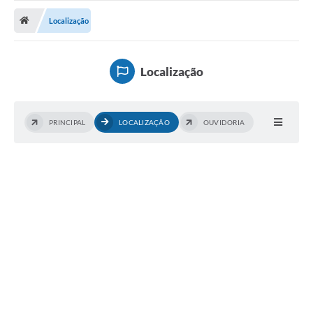
ADMINISTRAÇÃO
Localização
Multimídia
Legislação
Localização
Transparência
ATENDIMENTO
PRINCIPAL
LOCALIZAÇÃO
OUVIDORIA
Contratos
Ouvidoria
Audiências Públicas
Arquivos para Download
Carta de Serviços
Notícias
Turismo