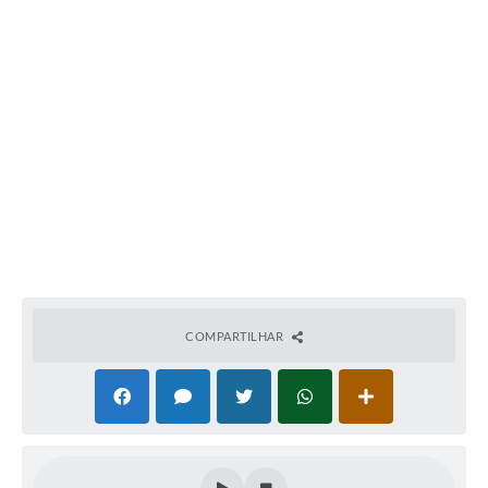
Obras
Galeria de Vídeos
Secretarias
Projetos
Contas Públicas
Editais
Links
Serviços Online
COMPARTILHAR
Telefones Úteis
A Prefeitura
Enquete