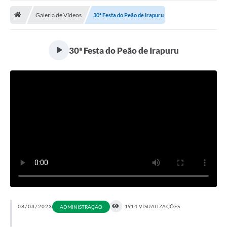
ADMINISTRAÇÃO
Galeria de Vídeos
30ª Festa do Peão de Irapuru
Multimídia
Legislação
30ª Festa do Peão de Irapuru
Transparência
ATENDIMENTO
Contratos
Ouvidoria
Audiências Públicas
Arquivos para Download
Carta de Serviços
Notícias
08/03/2023
1914 VISUALIZAÇÕES
ADMINISTRAÇÃO
Turismo