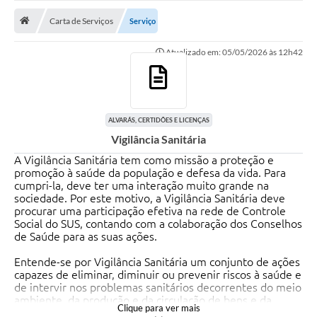
ADMINISTRAÇÃO
Carta de Serviços
Serviço
Multimídia
Atualizado em: 05/05/2026 às 12h42
Legislação
Transparência
ATENDIMENTO
ALVARÁS, CERTIDÕES E LICENÇAS
Vigilância Sanitária
Contratos
A Vigilância Sanitária tem como missão a proteção e
Ouvidoria
promoção à saúde da população e defesa da vida. Para
cumpri-la, deve ter uma interação muito grande na
sociedade. Por este motivo, a Vigilância Sanitária deve
Audiências Públicas
procurar uma participação efetiva na rede de Controle
Social do SUS, contando com a colaboração dos Conselhos
Arquivos para Download
de Saúde para as suas ações.
Carta de Serviços
Entende-se por Vigilância Sanitária um conjunto de ações
capazes de eliminar, diminuir ou prevenir riscos à saúde e
Notícias
de intervir nos problemas sanitários decorrentes do meio
ambiente, da produção e da circulação de bens e da
Clique para ver mais
Turismo
prestação de serviços de interesse da saúde, abrangendo: