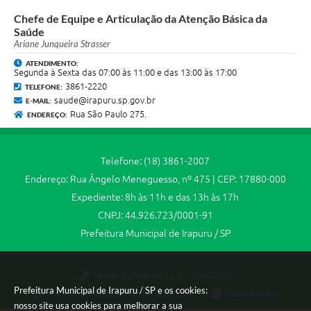
Chefe de Equipe e Articulação da Atenção Básica da
Saúde
Ariane Junqueira Strasser
ATENDIMENTO:
Segunda à Sexta das 07:00 às 11:00 e das 13:00 às 17:00
3861-2220
TELEFONE:
saude@irapuru.sp.gov.br
E-MAIL:
Rua São Paulo 275.
ENDEREÇO:
Telefone: (18) 3861-2007
Endereço: Rua Ângelo Meneguesso, nº 475 | CEP: 17880-000
Expediente: 8h às 11h e das 13h às 17h
CNPJ: 44.926.723/0001-91
Prefeitura Municipal de Irapuru / SP
Versão do Sistema:
3.5.3 - 19/06/2026
Prefeitura Municipal de Irapuru / SP e os cookies:
Portal atualizado em:
07/08/2026 17:39
Dados Abertos
nosso site usa cookies para melhorar a sua