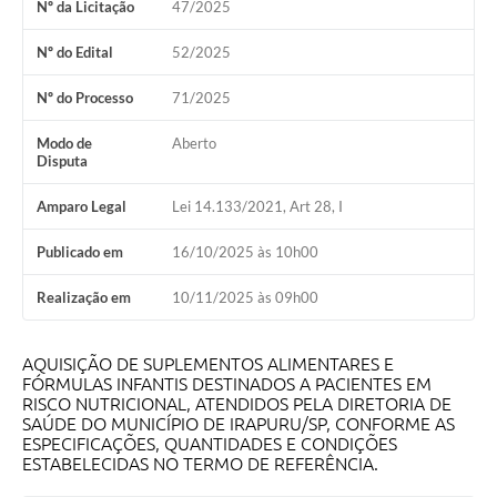
Nº da Licitação
47/2025
Obras
Nº do Edital
52/2025
Galeria de Vídeos
Nº do Processo
71/2025
Secretarias
Modo de
Aberto
Disputa
Projetos
Contas Públicas
Amparo Legal
Lei 14.133/2021, Art 28, I
Editais
Publicado em
16/10/2025 às 10h00
Links
Realização em
10/11/2025 às 09h00
Serviços Online
AQUISIÇÃO DE SUPLEMENTOS ALIMENTARES E
Telefones Úteis
FÓRMULAS INFANTIS DESTINADOS A PACIENTES EM
RISCO NUTRICIONAL, ATENDIDOS PELA DIRETORIA DE
A Prefeitura
SAÚDE DO MUNICÍPIO DE IRAPURU/SP, CONFORME AS
ESPECIFICAÇÕES, QUANTIDADES E CONDIÇÕES
ESTABELECIDAS NO TERMO DE REFERÊNCIA.
Enquete