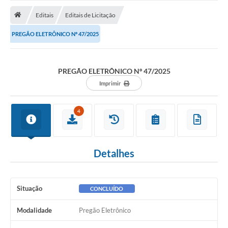
ADMINISTRAÇÃO
Editais
Editais de Licitação
Multimídia
PREGÃO ELETRÔNICO Nº 47/2025
Legislação
Transparência
PREGÃO ELETRÔNICO Nº 47/2025
ATENDIMENTO
Imprimir
Contratos
4
Ouvidoria
Audiências Públicas
Detalhes
Arquivos para Download
Carta de Serviços
Situação
CONCLUÍDO
Notícias
Modalidade
Pregão Eletrônico
Turismo