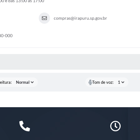
0 e das 13:00 às 17:00
compras@irapuru.sp.gov.br
80-000
 MÍDIAS
eitura:
Tom de voz: