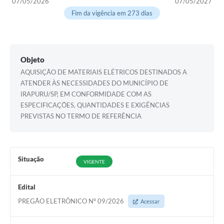
07/05/2026
07/05/2027
Fim da vigência em 273 dias
Obras
Galeria de Vídeos
Secretarias
Objeto
AQUISIÇÃO DE MATERIAIS ELÉTRICOS DESTINADOS A
Projetos
ATENDER ÀS NECESSIDADES DO MUNICÍPIO DE
Contas Públicas
IRAPURU/SP, EM CONFORMIDADE COM AS
ESPECIFICAÇÕES, QUANTIDADES E EXIGÊNCIAS
Editais
PREVISTAS NO TERMO DE REFERÊNCIA
Links
Serviços Online
Situação
VIGENTE
Telefones Úteis
Edital
A Prefeitura
PREGÃO ELETRÔNICO Nº 09/2026
Acessar
Enquete