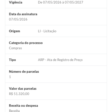
Vigência
De 07/05/2026 à 07/05/2027
Jornal
Agenda
Data da assinatura
07/05/2026
SIC
Origem
LI - Licitação
Diário Oficial
Contato
Categoria do processo
Compras
Tipo
ARP - Ata de Registro de Preço
Número de parcelas
1
Valor das parcelas
R$ 51.320,00
Receita ou despesa
Receita