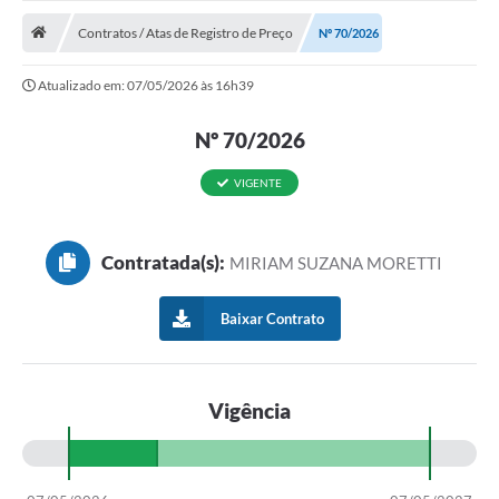
ADMINISTRAÇÃO
Contratos / Atas de Registro de Preço
Nº 70/2026
Multimídia
Atualizado em: 07/05/2026 às 16h39
Legislação
Nº 70/2026
Transparência
ATENDIMENTO
VIGENTE
Contratos
Contratada(s):
MIRIAM SUZANA MORETTI
Ouvidoria
Audiências Públicas
Baixar Contrato
Arquivos para Download
Carta de Serviços
Vigência
Notícias
Turismo