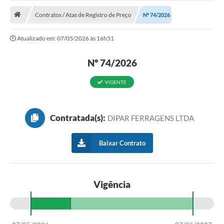
ADMINISTRAÇÃO
Contratos / Atas de Registro de Preço
Nº 74/2026
Multimídia
Atualizado em: 07/05/2026 às 16h51
Legislação
Nº 74/2026
Transparência
ATENDIMENTO
VIGENTE
Contratos
Contratada(s):
DIPAR FERRAGENS LTDA
Ouvidoria
Audiências Públicas
Baixar Contrato
Arquivos para Download
Carta de Serviços
Vigência
Notícias
Turismo