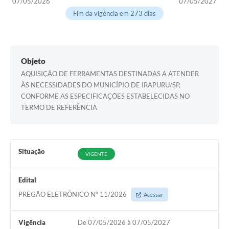
07/05/2026
07/05/2027
Fim da vigência em 273 dias
Obras
Galeria de Vídeos
Secretarias
Objeto
AQUISIÇÃO DE FERRAMENTAS DESTINADAS A ATENDER
Projetos
ÀS NECESSIDADES DO MUNICÍPIO DE IRAPURU/SP,
Contas Públicas
CONFORME AS ESPECIFICAÇÕES ESTABELECIDAS NO
TERMO DE REFERÊNCIA
Editais
Links
Situação
Serviços Online
VIGENTE
Telefones Úteis
Edital
PREGÃO ELETRÔNICO Nº 11/2026
A Prefeitura
Acessar
Enquete
Vigência
De 07/05/2026 à 07/05/2027