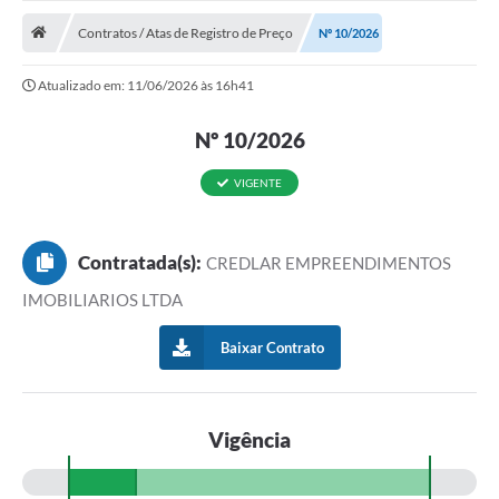
ADMINISTRAÇÃO
Contratos / Atas de Registro de Preço
Nº 10/2026
Multimídia
Atualizado em: 11/06/2026 às 16h41
Legislação
Nº 10/2026
Transparência
ATENDIMENTO
VIGENTE
Contratos
Contratada(s):
CREDLAR EMPREENDIMENTOS
Ouvidoria
IMOBILIARIOS LTDA
Audiências Públicas
Baixar Contrato
Arquivos para Download
Carta de Serviços
Vigência
Notícias
Turismo