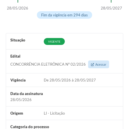
28/05/2026
28/05/2027
Obras
Fim da vigência em 294 dias
Galeria de Vídeos
Secretarias
Situação
Projetos
VIGENTE
Contas Públicas
Edital
CONCORRÊNCIA ELETRÔNICA Nº 02/2026
Editais
Acessar
Links
Vigência
De 28/05/2026 à 28/05/2027
Serviços Online
Data da assinatura
Telefones Úteis
28/05/2026
A Prefeitura
Origem
LI - Licitação
Enquete
Categoria do processo