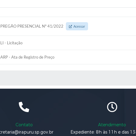
PREGÃO PRESENCIAL Nº 41/2022
Acessar
LI - Licitação
ARP - Ata de Registro de Preço
 MÍDIAS
Contato
Atendimento
cretaria@irapuru.sp.gov.br
Expediente: 8h às 11h e das 1