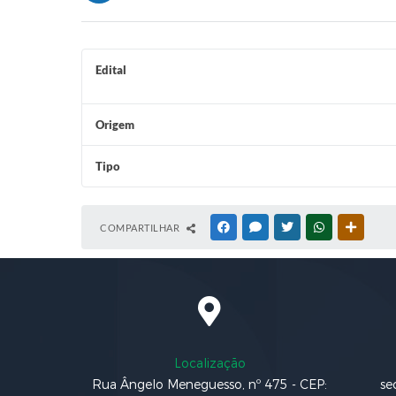
Edital
Origem
Tipo
COMPARTILHAR
FACEBOOK
MESSENGER
TWITTER
WHATSAPP
OUTRAS
Localização
Rua Ângelo Meneguesso, nº 475 - CEP:
se