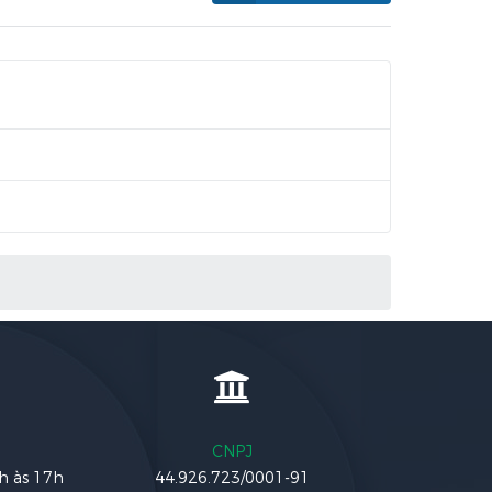
CNPJ
3h às 17h
44.926.723/0001-91