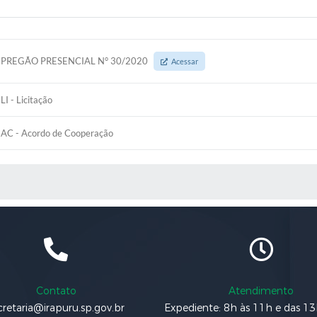
PREGÃO PRESENCIAL N° 30/2020
Acessar
LI - Licitação
AC - Acordo de Cooperação
 MÍDIAS
Contato
Atendimento
cretaria@irapuru.sp.gov.br
Expediente: 8h às 11h e das 1