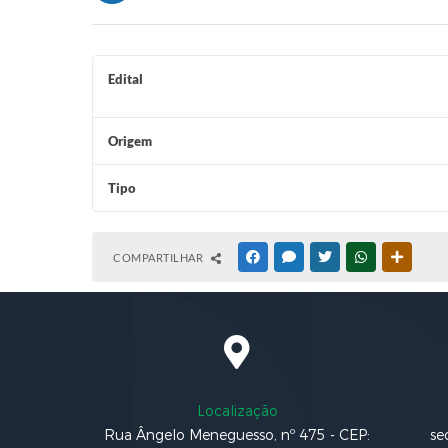
Edital
Origem
Tipo
COMPARTILHAR
FACEBOOK
MESSENGER
TWITTER
WHATSAPP
OUTRAS
Localização
Rua Ângelo Meneguesso, nº 475 - CEP:
se