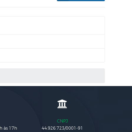
CNPJ
3h às 17h
44.926.723/0001-91