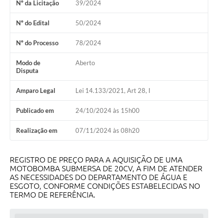
Nº da Licitação
39/2024
Obras
Nº do Edital
50/2024
Galeria de Vídeos
Nº do Processo
78/2024
Secretarias
Modo de
Aberto
Disputa
Projetos
Contas Públicas
Amparo Legal
Lei 14.133/2021, Art 28, I
Editais
Publicado em
24/10/2024 às 15h00
Links
Realização em
07/11/2024 às 08h20
Serviços Online
REGISTRO DE PREÇO PARA A AQUISIÇÃO DE UMA
Telefones Úteis
MOTOBOMBA SUBMERSA DE 20CV, A FIM DE ATENDER
AS NECESSIDADES DO DEPARTAMENTO DE ÁGUA E
A Prefeitura
ESGOTO, CONFORME CONDIÇÕES ESTABELECIDAS NO
TERMO DE REFERÊNCIA.
Enquete