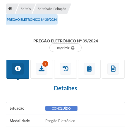
ADMINISTRAÇÃO
Editais
Editais de Licitação
Multimídia
PREGÃO ELETRÔNICO Nº 39/2024
Legislação
Transparência
PREGÃO ELETRÔNICO Nº 39/2024
ATENDIMENTO
Imprimir
Contratos
4
Ouvidoria
Audiências Públicas
Detalhes
Arquivos para Download
Carta de Serviços
Situação
CONCLUÍDO
Notícias
Modalidade
Pregão Eletrônico
Turismo