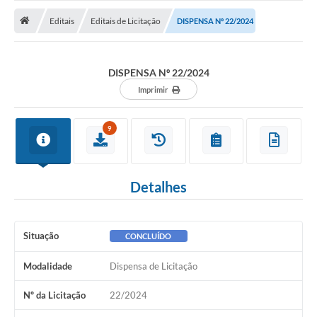
ADMINISTRAÇÃO
Editais
Editais de Licitação
DISPENSA Nº 22/2024
Multimídia
Legislação
DISPENSA Nº 22/2024
Transparência
Imprimir
ATENDIMENTO
9
Contratos
Ouvidoria
Detalhes
Audiências Públicas
Arquivos para Download
Situação
CONCLUÍDO
Carta de Serviços
Modalidade
Dispensa de Licitação
Notícias
Nº da Licitação
22/2024
Turismo