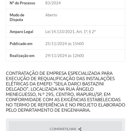
Nº do Processo
83/2024
Obras
Modo de
Aberto
Disputa
Galeria de Vídeos
Secretarias
Amparo Legal
Lei 14.133/2021, Art. 1º, § 2º
Projetos
Publicado em
25/11/2024 às 15h00
Contas Públicas
Realização em
29/11/2024 às 12h00
Editais
CONTRATAÇÃO DE EMPRESA ESPECIALIZADA PARA
Links
EXECUÇÃO DE REQUALIFICAÇÃO DAS INSTALAÇÕES
ELÉTRICAS DA EMEFEI “SEILA DARCI BASTAZINI
Serviços Online
DELGADO”, LOCALIZADA NA RUA ÂNGELO
MENEGUESSO, N.º 295, CENTRO, IRAPURU/SP, EM
CONFORMIDADE COM AS EXIGÊNCIAS ESTABELECIDAS
Telefones Úteis
NO TERMO DE REFERÊNCIA E NO PROJETO ELABORADO
PELO DEPARTAMENTO DE ENGENHARIA.
A Prefeitura
Enquete
COMPARTILHAR