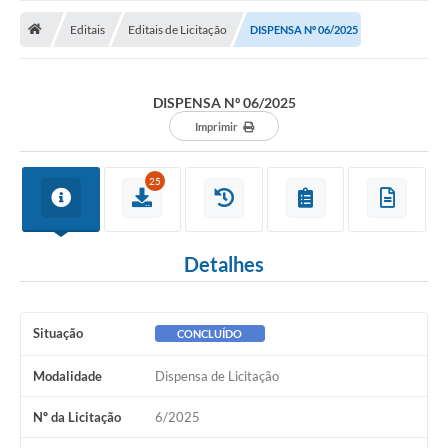
ADMINISTRAÇÃO
Editais
Editais de Licitação
DISPENSA Nº 06/2025
Multimídia
Legislação
DISPENSA Nº 06/2025
Transparência
Imprimir
ATENDIMENTO
25
Contratos
Ouvidoria
Detalhes
Audiências Públicas
Arquivos para Download
Situação
CONCLUÍDO
Carta de Serviços
Modalidade
Dispensa de Licitação
Notícias
Nº da Licitação
6/2025
Turismo