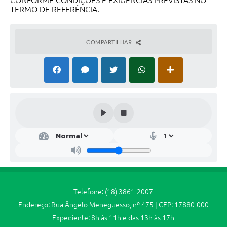
CONFORME CONDIÇÕES E EXIGÊNCIAS PREVISTAS NO
Jornal
TERMO DE REFERÊNCIA.
Agenda
COMPARTILHAR
SIC
Diário Oficial
Contato
Telefone: (18) 3861-2007
Endereço: Rua Ângelo Meneguesso, nº 475 | CEP: 17880-000
Expediente: 8h às 11h e das 13h às 17h