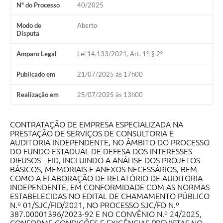
Nº do Processo
40/2025
Obras
Modo de
Aberto
Disputa
Galeria de Vídeos
Secretarias
Amparo Legal
Lei 14.133/2021, Art. 1º, § 2º
Projetos
Publicado em
21/07/2025 às 17h00
Contas Públicas
Realização em
25/07/2025 às 13h00
Editais
CONTRATAÇÃO DE EMPRESA ESPECIALIZADA NA
Links
PRESTAÇÃO DE SERVIÇOS DE CONSULTORIA E
AUDITORIA INDEPENDENTE, NO ÂMBITO DO PROCESSO
Serviços Online
DO FUNDO ESTADUAL DE DEFESA DOS INTERESSES
DIFUSOS - FID, INCLUINDO A ANÁLISE DOS PROJETOS
BÁSICOS, MEMORIAIS E ANEXOS NECESSÁRIOS, BEM
Telefones Úteis
COMO A ELABORAÇÃO DE RELATÓRIO DE AUDITORIA
INDEPENDENTE, EM CONFORMIDADE COM AS NORMAS
A Prefeitura
ESTABELECIDAS NO EDITAL DE CHAMAMENTO PÚBLICO
N.º 01/SJC/FID/2021, NO PROCESSO SJC/FD N.º
Enquete
387.00001396/2023-92 E NO CONVÊNIO N.º 24/2025,