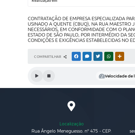
Realização em
CONTRATAÇÃO DE EMPRESA ESPECIALIZADA PA
USINADO A QUENTE (CBUQ), NA RUA MAESTRO
NECESSÁRIOS, EM CONFORMIDADE COM O PLANO
ESTADO DE SÃO PAULO, POR INTERMÉDIO DA SEC
CONDIÇÕES E EXIGÊNCIAS ESTABELECIDAS NO ED
COMPARTILHAR
FACEBOOK
MESSENGER
TWITTER
WHATSAPP
OUTRAS
Velocidade de l
Localização
Rua Ângelo Meneguesso, nº 475 - CEP:
se