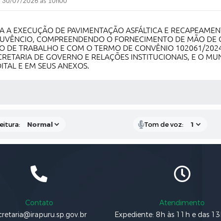
30/07/2026 às 10h00
RA A EXECUÇÃO DE PAVIMENTAÇÃO ASFÁLTICA E RECAPEAME
 JUVÊNCIO, COMPREENDENDO O FORNECIMENTO DE MÃO DE O
 DE TRABALHO E COM O TERMO DE CONVÊNIO 102061/2024
RETARIA DE GOVERNO E RELAÇÕES INSTITUCIONAIS, E O MUN
ITAL E EM SEUS ANEXOS.
 MÍDIAS
eitura:
Tom de voz:
Contato
Atendimento
cretaria@irapuru.sp.gov.br
Expediente: 8h às 11h e das 1