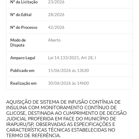
Nº da Licitação
23/2026
Obras
Nº do Edital
28/2026
Galeria de Vídeos
Nº do Processo
42/2026
Secretarias
Modo de
Aberto
Disputa
Projetos
Contas Públicas
Amparo Legal
Lei 14.133/2021, Art 28, I
Editais
Publicado em
15/06/2026 às 13h30
Links
Realização em
30/06/2026 às 14h00
Serviços Online
AQUISIÇÃO DE SISTEMA DE INFUSÃO CONTÍNUA DE
Telefones Úteis
INSULINA COM MONITORAMENTO CONTÍNUO DE
GLICOSE, DESTINADA AO CUMPRIMENTO DE DECISÃO
A Prefeitura
JUDICIAL PROFERIDA EM FACE DO MUNICÍPIO DE
IRAPURU/SP, OBSERVADAS AS ESPECIFICAÇÕES E
CARACTERÍSTICAS TÉCNICAS ESTABELECIDAS NO
Enquete
TERMO DE REFERÊNCIA.