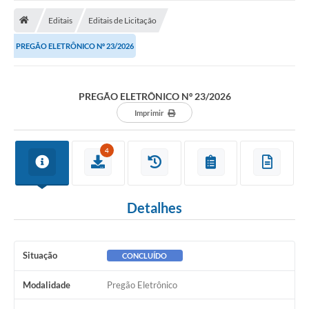
ADMINISTRAÇÃO
Editais
Editais de Licitação
Multimídia
PREGÃO ELETRÔNICO Nº 23/2026
Legislação
Transparência
PREGÃO ELETRÔNICO Nº 23/2026
ATENDIMENTO
Imprimir
Contratos
4
Ouvidoria
Audiências Públicas
Detalhes
Arquivos para Download
Carta de Serviços
Situação
CONCLUÍDO
Notícias
Modalidade
Pregão Eletrônico
Turismo