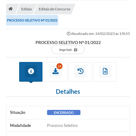
ADMINISTRAÇÃO
Editais
Editais de Concurso
Multimídia
PROCESSO SELETIVO Nº 01/2022
Legislação
Atualizado em: 24/02/2023 às 15h55
Transparência
PROCESSO SELETIVO Nº 01/2022
ATENDIMENTO
Imprimir
Contratos
24
Ouvidoria
Audiências Públicas
Detalhes
Arquivos para Download
Carta de Serviços
Situação
ENCERRADO
Notícias
Modalidade
Processo Seletivo
Turismo