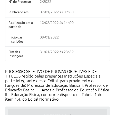
Nº do Processo
2/2022
Obras
Publicado em
07/01/2022 às 09h00
Galeria de Vídeos
Realização em a
13/02/2022 às 14h00
partir de
Secretarias
Início das
08/01/2022
Projetos
Inscrições
Contas Públicas
Fim das
31/01/2022 às 23h59
Inscrições
Editais
Links
PROCESSO SELETIVO DE PROVAS OBJETIVAS E DE
TÍTULOS regido pelas presentes Instruções Especiais,
Serviços Online
parte integrante deste Edital, para provimento das
funções de: Professor de Educação Básica I, Professor de
Telefones Úteis
Educação Básica II – Artes e Professor de Educação Básica
II – Educação Física, conforme disposto na Tabela 1 do
A Prefeitura
item 1.4. do Edital Normativo.
Enquete