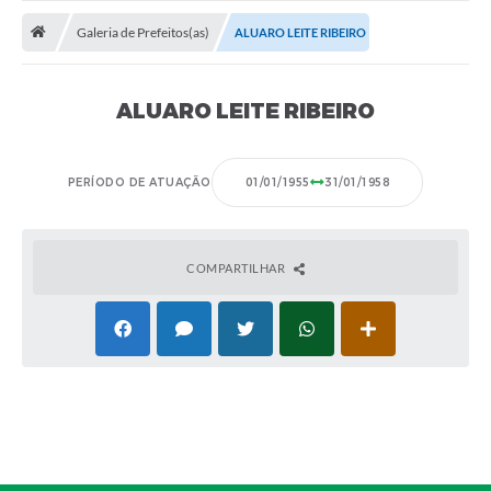
ADMINISTRAÇÃO
Galeria de Prefeitos(as)
ALUARO LEITE RIBEIRO
Multimídia
Legislação
ALUARO LEITE RIBEIRO
Transparência
ATENDIMENTO
PERÍODO DE ATUAÇÃO
01/01/1955
31/01/1958
Contratos
Ouvidoria
COMPARTILHAR
Audiências Públicas
Arquivos para Download
Carta de Serviços
Notícias
Turismo