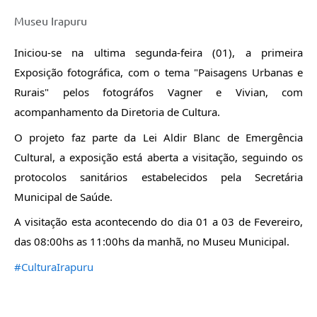
Obras
Museu Irapuru
Galeria de Vídeos
Iniciou-se na ultima segunda-feira (01), a primeira 
Exposição fotográfica, com o tema "Paisagens Urbanas e 
Secretarias
Rurais" pelos fotográfos Vagner e Vivian, com 
Projetos
acompanhamento da Diretoria de Cultura.
Contas Públicas
O projeto faz parte da Lei Aldir Blanc de Emergência 
Cultural, a exposição está aberta a visitação, seguindo os 
Editais
protocolos sanitários estabelecidos pela Secretária 
Links
Municipal de Saúde.
Serviços Online
A visitação esta acontecendo do dia 01 a 03 de Fevereiro, 
das 08:00hs as 11:00hs da manhã, no Museu Municipal.
Telefones Úteis
#CulturaIrapuru
A Prefeitura
Enquete