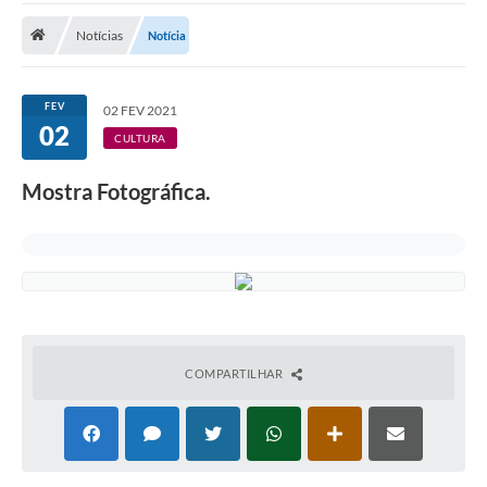
ADMINISTRAÇÃO
Notícias
Notícia
Multimídia
Legislação
FEV
02 FEV 2021
02
Transparência
CULTURA
ATENDIMENTO
Mostra Fotográfica.
Contratos
Ouvidoria
Audiências Públicas
Arquivos para Download
COMPARTILHAR
Carta de Serviços
Notícias
Turismo