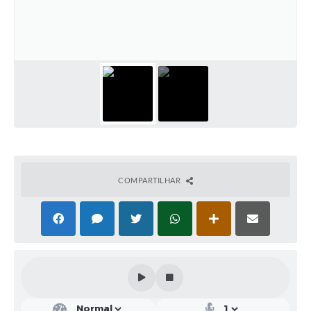
Obras
Galeria de Vídeos
Secretarias
Projetos
Contas Públicas
Editais
COMPARTILHAR
Links
Serviços Online
Telefones Úteis
A Prefeitura
Enquete