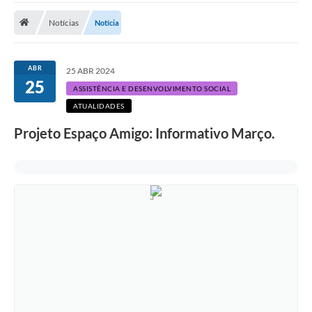
ADMINISTRAÇÃO
Notícias
Notícia
Multimídia
Legislação
ABR
25 ABR 2024
25
Transparência
ASSISTÊNCIA E DESENVOLVIMENTO SOCIAL
ATUALIDADES
ATENDIMENTO
Projeto Espaço Amigo: Informativo Março.
Contratos
Ouvidoria
Audiências Públicas
Arquivos para Download
Carta de Serviços
Notícias
Turismo