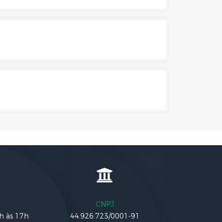
CNPJ
3h às 17h
44.926.723/0001-91