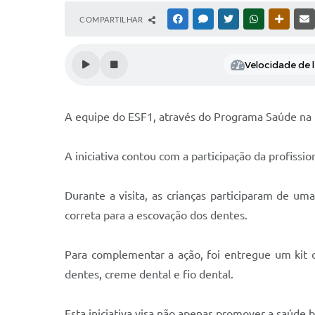
COMPARTILHAR
FACEBOOK
MESSENGER
TWITTER
WHATSAPP
OUTRAS
Velocidade de l
A equipe do ESF1, através do Programa Saúde na E
A iniciativa contou com a participação da profiss
Durante a visita, as crianças participaram de um
correta para a escovação dos dentes.
Para complementar a ação, foi entregue um kit o
dentes, creme dental e fio dental.
Esta iniciativa visa não apenas promover a saúde 