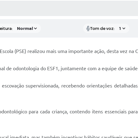
 MÍDIAS
RECEBA NOTÍCIAS
eitura:
Tom de voz:
scola (PSE) realizou mais uma importante ação, desta vez na 
ional de odontologia do ESF1, juntamente com a equipe de saúd
a escovação supervisionada, recebendo orientações detalhadas
dontológico para cada criança, contendo itens essenciais pa
bucal imediata, mas também incentivar hábitos saudáveis que se