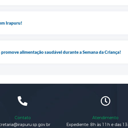
em Irapuru!
a promove alimentação saudável durante a Semana da Criança!
Contato
Atendimento
cretaria@irapuru.sp.gov.br
Expediente: 8h às 11h e das 1