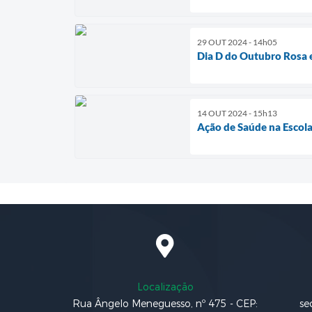
29 OUT 2024 - 14h05
Dia D do Outubro Rosa 
14 OUT 2024 - 15h13
Ação de Saúde na Escol
Localização
Rua Ângelo Meneguesso, nº 475 - CEP:
se