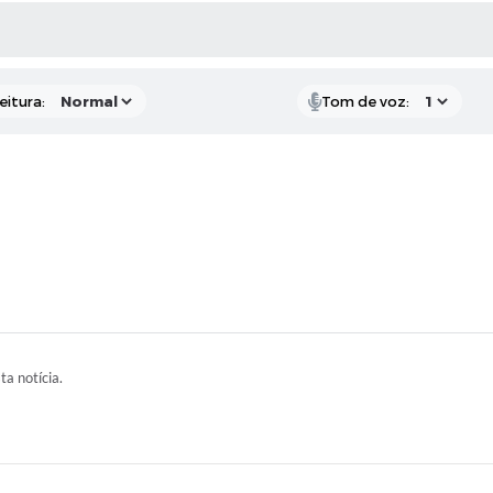
 MÍDIAS
RECEBA NOTÍCIAS
eitura:
Tom de voz:
ta notícia.