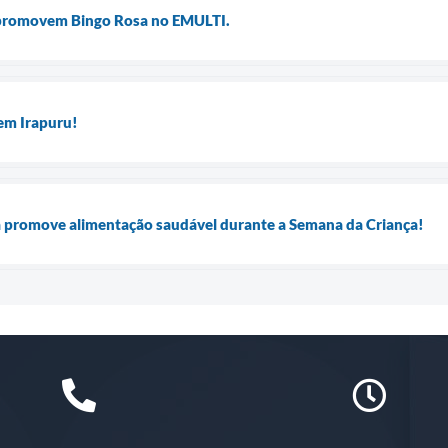
 promovem Bingo Rosa no EMULTI.
em Irapuru!
a promove alimentação saudável durante a Semana da Criança!