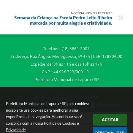
Jornal
NOTÍCIA MENOS RECENTE
Agenda
Semana da Criança na Escola Pedro Leite Ribeiro
marcada por muita alegria e criatividade.
SIC
Diário Oficial
Telefone: (18) 3861-2007
Contato
Endereço: Rua Ângelo Meneguesso, nº 475 | CEP: 17880-000
Expediente: 8h às 11h e das 13h às 17h
CNPJ: 44.926.723/0001-91
Prefeitura Municipal de Irapuru / SP
Versão do Sistema:
3.5.3 - 19/06/2026
Prefeitura Municipal de Irapuru / SP e os cookies:
Portal atualizado em:
07/08/2026 17:39
Dados Abertos
nosso site usa cookies para melhorar a sua
experiência de navegação. Ao continuar você
ACEITAR
concorda com a nossa
Política de Cookies
e
Copyright Instar - 2006-2026. Todos os direitos reservados -
Privacidade
.
Instar Tecnologia