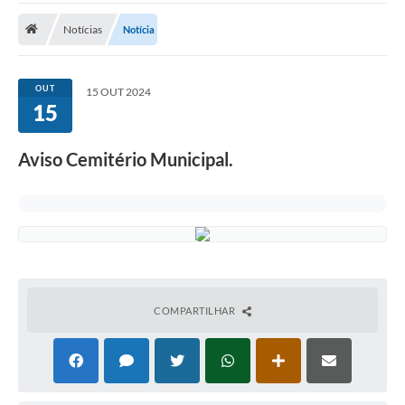
ADMINISTRAÇÃO
Notícias
Notícia
Multimídia
Legislação
OUT
15 OUT 2024
15
Transparência
ATENDIMENTO
Aviso Cemitério Municipal.
Contratos
Ouvidoria
Audiências Públicas
Arquivos para Download
COMPARTILHAR
Carta de Serviços
Notícias
Turismo