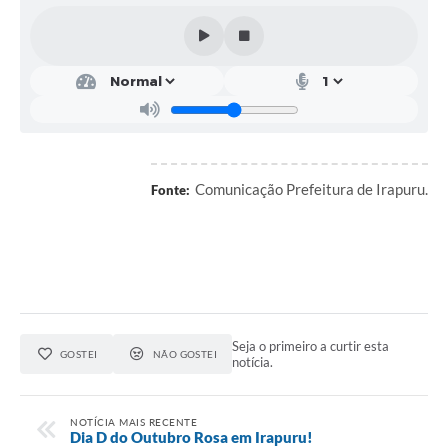
Obras
Galeria de Vídeos
Secretarias
Projetos
Contas Públicas
Comunicação Prefeitura de Irapuru.
Fonte:
Editais
Links
Serviços Online
Telefones Úteis
Seja o primeiro a curtir esta
GOSTEI
NÃO GOSTEI
notícia.
A Prefeitura
Enquete
NOTÍCIA MAIS RECENTE
Dia D do Outubro Rosa em Irapuru!