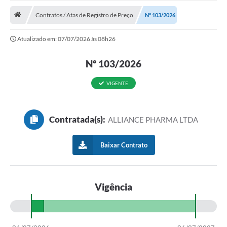
ADMINISTRAÇÃO
Contratos / Atas de Registro de Preço
Nº 103/2026
Multimídia
Atualizado em: 07/07/2026 às 08h26
Legislação
Nº 103/2026
Transparência
ATENDIMENTO
VIGENTE
Contratos
Contratada(s):
ALLIANCE PHARMA LTDA
Ouvidoria
Audiências Públicas
Baixar Contrato
Arquivos para Download
Carta de Serviços
Vigência
Notícias
Turismo