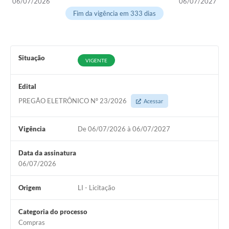
06/07/2026
06/07/2027
Fim da vigência em 333 dias
Obras
Galeria de Vídeos
Secretarias
Situação
VIGENTE
Projetos
Edital
Contas Públicas
PREGÃO ELETRÔNICO Nº 23/2026
Acessar
Editais
Vigência
De 06/07/2026 à 06/07/2027
Links
Data da assinatura
Serviços Online
06/07/2026
Telefones Úteis
Origem
LI - Licitação
A Prefeitura
Categoria do processo
Enquete
Compras