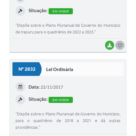
Jornal
I
Situação:
EM VIGOR
Agenda
"Dispõe sobre o Plano Plurianual de Governo do Município
SIC
de Irapuru para o quadriênio de 2022 a 2025."
Diário Oficial
BAIXAR
G
Contato
O
S
Nº 2832
Lei Ordinária
T
E
Data:
22/11/2017
I
Situação:
EM VIGOR
"Dispõe sobre o Plano Plurianual de Governo do Município,
para o quadriênio de 2018 a 2021 e dá outras
providências."