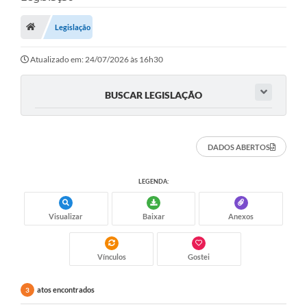
ADMINISTRAÇÃO
Legislação
Multimídia
Legislação
Atualizado em: 24/07/2026 às 16h30
Transparência
BUSCAR LEGISLAÇÃO
ATENDIMENTO
Contratos
DADOS ABERTOS
Ouvidoria
LEGENDA:
Audiências Públicas
Visualizar
Baixar
Anexos
Arquivos para Download
Carta de Serviços
Vínculos
Gostei
Notícias
atos encontrados
3
Turismo