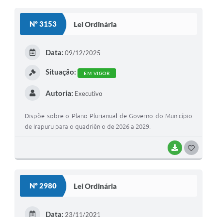
Obras
Nº 3153
Lei Ordinária
Galeria de Vídeos
Secretarias
Data:
09/12/2025
Projetos
Situação:
EM VIGOR
Contas Públicas
Autoria:
Executivo
Editais
Dispõe sobre o Plano Plurianual de Governo do Município
de Irapuru para o quadriênio de 2026 a 2029.
Links
Serviços Online
BAIXAR
G
O
Telefones Úteis
S
A Prefeitura
Nº 2980
Lei Ordinária
T
Enquete
E
Data:
23/11/2021