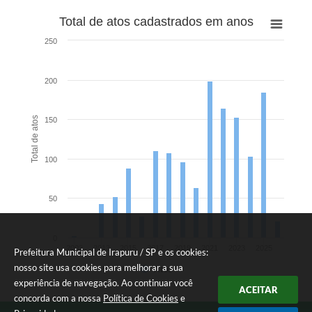
Total de atos cadastrados em anos
250
200
Total de atos
150
100
50
0
2003
2013
2015
2017
2019
2021
2023
2025
Prefeitura Municipal de Irapuru / SP e os cookies:
nosso site usa cookies para melhorar a sua
Atos
experiência de navegação. Ao continuar você
ACEITAR
concorda com a nossa
Política de Cookies
e