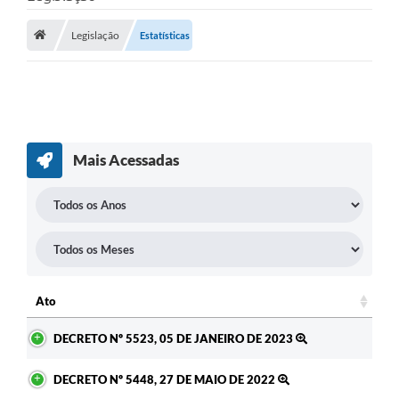
ADMINISTRAÇÃO
Legislação
Estatísticas
Multimídia
Legislação
Transparência
ATENDIMENTO
Mais Acessadas
Contratos
Ouvidoria
Audiências Públicas
Arquivos para Download
Ato
Carta de Serviços
Ato
DECRETO Nº 5523, 05 DE JANEIRO DE 2023
Notícias
DECRETO Nº 5448, 27 DE MAIO DE 2022
Turismo