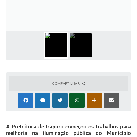
Obras
Galeria de Vídeos
Secretarias
Projetos
Contas Públicas
Editais
Links
COMPARTILHAR
Serviços Online
Telefones Úteis
A Prefeitura
A Prefeitura de Irapuru começou os trabalhos para
Enquete
melhoria na iluminação pública do Município