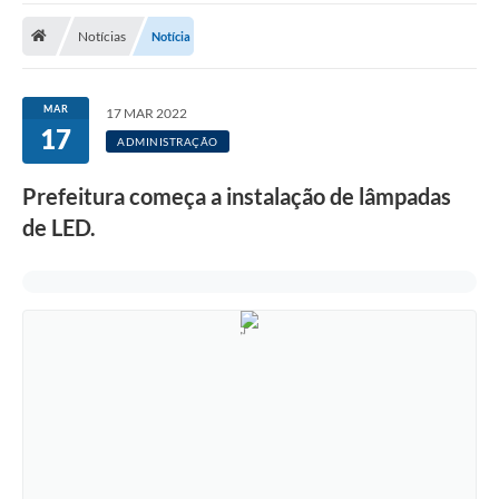
ADMINISTRAÇÃO
Notícias
Notícia
Multimídia
Legislação
MAR
17 MAR 2022
17
Transparência
ADMINISTRAÇÃO
ATENDIMENTO
Prefeitura começa a instalação de lâmpadas
de LED.
Contratos
Ouvidoria
Audiências Públicas
Arquivos para Download
Carta de Serviços
Notícias
Turismo