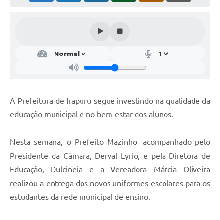
Obras
Galeria de Vídeos
Secretarias
Projetos
Contas Públicas
A Prefeitura de Irapuru segue investindo na qualidade da
Editais
educação municipal e no bem-estar dos alunos.
Links
Nesta semana, o Prefeito Mazinho, acompanhado pelo
Serviços Online
Presidente da Câmara, Derval Lyrio, e pela Diretora de
Telefones Úteis
Educação, Dulcineia e a Vereadora Márcia Oliveira
realizou a entrega dos novos uniformes escolares para os
A Prefeitura
estudantes da rede municipal de ensino.
Enquete