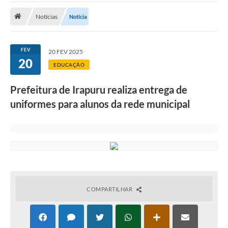
ADMINISTRAÇÃO
Notícias
Notícia
Multimídia
Legislação
FEV
20 FEV 2025
20
Transparência
EDUCAÇÃO
ATENDIMENTO
Prefeitura de Irapuru realiza entrega de
uniformes para alunos da rede municipal
Contratos
Ouvidoria
Audiências Públicas
Arquivos para Download
Carta de Serviços
COMPARTILHAR
Notícias
Turismo