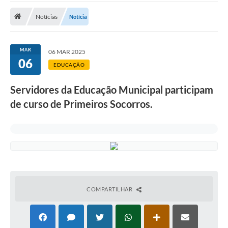
ADMINISTRAÇÃO
Notícias
Notícia
Multimídia
Legislação
MAR
06 MAR 2025
06
Transparência
EDUCAÇÃO
ATENDIMENTO
Servidores da Educação Municipal participam
de curso de Primeiros Socorros.
Contratos
Ouvidoria
Audiências Públicas
Arquivos para Download
Carta de Serviços
COMPARTILHAR
Notícias
Turismo