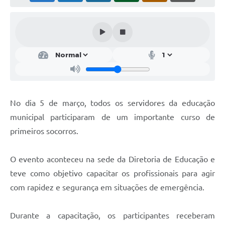
Obras
Galeria de Vídeos
Secretarias
Projetos
Contas Públicas
No dia 5 de março, todos os servidores da educação
Editais
municipal participaram de um importante curso de
primeiros socorros.
Links
Serviços Online
O evento aconteceu na sede da Diretoria de Educação e
Telefones Úteis
teve como objetivo capacitar os profissionais para agir
com rapidez e segurança em situações de emergência.
A Prefeitura
Enquete
Durante a capacitação, os participantes receberam