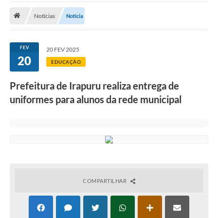
ADMINISTRAÇÃO
Notícias
Notícia
Multimídia
Legislação
FEV
20 FEV 2025
20
Transparência
EDUCAÇÃO
ATENDIMENTO
Prefeitura de Irapuru realiza entrega de
uniformes para alunos da rede municipal
Contratos
Ouvidoria
Audiências Públicas
Arquivos para Download
Carta de Serviços
COMPARTILHAR
Notícias
Turismo