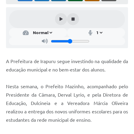
Obras
Galeria de Vídeos
Secretarias
Projetos
Contas Públicas
A Prefeitura de Irapuru segue investindo na qualidade da
Editais
educação municipal e no bem-estar dos alunos.
Links
Nesta semana, o Prefeito Mazinho, acompanhado pelo
Serviços Online
Presidente da Câmara, Derval Lyrio, e pela Diretora de
Telefones Úteis
Educação, Dulcineia e a Vereadora Márcia Oliveira
realizou a entrega dos novos uniformes escolares para os
A Prefeitura
estudantes da rede municipal de ensino.
Enquete